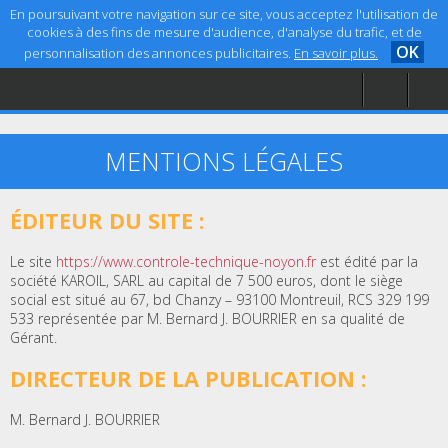
En poursuivant votre navigation sur ce site, vous acceptez l'utilisation de
cookies à des fins de mesure d'audience, d'analyse du trafic, et de
OK
personnalisation des annonces publicitaires.
En savoir plus.
Accueil
Aide
Mentions légales
MENTIONS LÉGALES
ÉDITEUR DU SITE :
Le site
https://www.controle-technique-noyon.fr
est édité par la
société KAROIL, SARL au capital de 7 500 euros, dont le siège
social est situé au 67, bd Chanzy – 93100 Montreuil, RCS 329 199
533 représentée par M. Bernard J. BOURRIER en sa qualité de
Gérant.
DIRECTEUR DE LA PUBLICATION :
M. Bernard J. BOURRIER