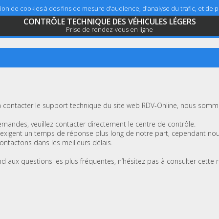
sation de cookies à des fins de mesure d'audience, d'analyse du trafic, et de
CONTRÔLE TECHNIQUE DES VÉHICULES LÉGERS
Prise de rendez-vous en ligne
 contacter le support technique du site web RDV-Online, nous sommes
mandes, veuillez contacter directement le centre de contrôle.
xigent un temps de réponse plus long de notre part, cependant no
ntactons dans les meilleurs délais.
nd aux questions les plus fréquentes, n’hésitez pas à consulter cette 