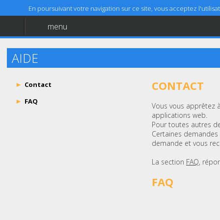
En poursuivant votre navigation sur ce site, vous acceptez l'utili
menu
Accueil
Aide
AIDE
Mentions légales
CONTACT
Contact
FAQ
Vous vous apprêtez à
applications web.
Pour toutes autres de
Certaines demandes e
demande et vous reco
La section
FAQ
, répo
FAQ