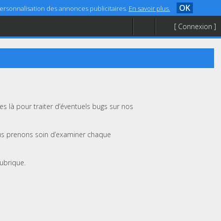
OK
 personnalisation des annonces publicitaires.
En savoir plus.
[ Connexion ]
 là pour traiter d’éventuels bugs sur nos
us prenons soin d’examiner chaque
rubrique.