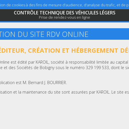
sation de cookies à des fins de mesure d'audience, d'analyse du trafic, et de
CONTRÔLE TECHNIQUE DES VÉHICULES LÉGERS
Prise de rendez-vous en ligne
TION DU SITE RDV ONLINE
 ÉDITEUR, CRÉATION ET HÉBERGEMENT DÉ
Online est édité par KAROIL, société à responsabilité limitée au capita
 et des Sociétés de Bobigny sous le numéro 329 199 533, dont le siè
blication est M. Bernard J. BOURRIER.
lisation et la maintenance du site sont assurées par KAROIL. Le site e