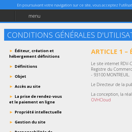
En poursuivant votre navigation sur ce site, vous acceptez l'utili
menu
Accueil
Aide
CONDITIONS GÉNÉRALES D'UTILISA
Mentions légales
ARTICLE 1 –
Éditeur, création et
hébergement définitions
Le site internet RDV-
Définitions
Registre du Commerce
- 93100 MONTREUIL.
Objet
Le Directeur de la pu
Accès au site
La conception, la réa
La prise de rendez-vous
OVHCloud
et le paiement en ligne
Propriété intellectuelle
Gestion du site