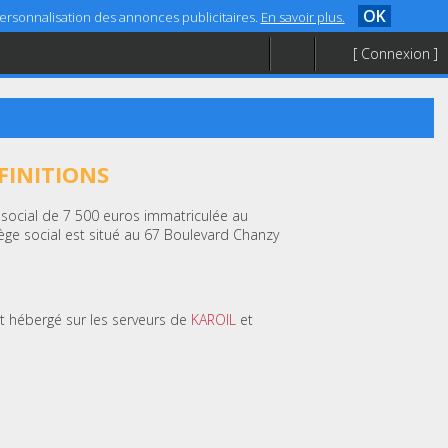
OK
 personnalisation des annonces publicitaires.
En savoir plus.
[ Connexion ]
FINITIONS
l social de 7 500 euros immatriculée au
ge social est situé au 67 Boulevard Chanzy
st hébergé sur les serveurs de
KAROIL
et