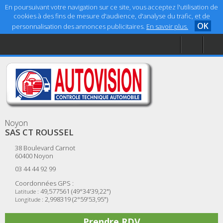
En poursuivant votre navigation sur ce site, vous acceptez l'utilisation de
cookies à des fins de mesure d'audience, d'analyse du trafic, et de
OK
personnalisation des annonces publicitaires.
En savoir plus.
Accueil
Aide
Mentions légales
Noyon
SAS CT ROUSSEL
38 Boulevard Carnot
60400
Noyon
03 44 44 92 99
Coordonnées GPS :
49,577561 (49°34'39,22")
Latitude :
2,998319 (2°59'53,95")
Longitude :
Prendre RDV