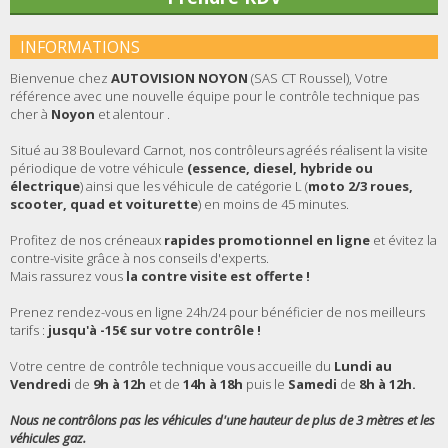
INFORMATIONS
Bienvenue chez
AUTOVISION NOYON
(SAS CT Roussel), Votre
référence avec une nouvelle équipe pour le contrôle technique pas
cher à
Noyon
et alentour .
Situé au 38 Boulevard Carnot, nos contrôleurs agréés réalisent la visite
périodique de votre véhicule
(essence, diesel, hybride ou
électrique
) ainsi que les véhicule de catégorie L (
moto 2/3 roues,
scooter, quad et voiturette
) en moins de 45 minutes.
Profitez de nos créneaux
rapides promotionnel en ligne
et évitez la
contre-visite grâce à nos conseils d'experts.
Mais rassurez vous
la contre visite est offerte !
Prenez rendez-vous en ligne 24h/24 pour bénéficier de nos meilleurs
tarifs :
jusqu'à -15€ sur votre contrôle !
Votre centre de contrôle technique vous accueille du
Lundi
au
Vendredi
de
9h à 12h
et de
14h à 18h
puis le
Samedi
de
8h à 12h.
Nous ne contrôlons pas les véhicules d'une hauteur de plus de 3 mètres et les
véhicules gaz.